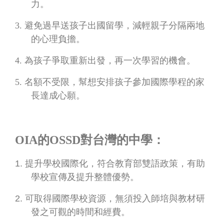
力。
3.
避免過早送孩子出國留學，減輕親子分隔兩地
的心理負擔。
4.
為孩子爭取重新出發，再一次學習的機會。
5.
名額不受限，幫想安排孩子參加國際學程的家
長達成心願。
OIA
的
OSSD
對台灣的中學：
1.
提升學校國際化，符合教育部雙語政策，有助
學校宣傳及提升整體優勢。
2.
可取得國際學校資源，無須投入師培與教材研
發之可觀的時間和經費。