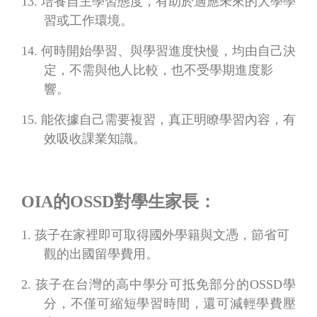
13.
培養自主學習態度，有助於適應未來的大學學
習或工作環境。
14.
何時開始學習、與學習進度快慢，均由自己決
定，不需與他人比較，也不受學期進度影
響。
15.
能依據自己需要複習，真正明瞭學習內容，有
效吸收課業知識。
OIA
的
OSSD
對學生家長：
1.
孩子在家裡即可取得國外學籍與文憑，節省可
觀的出國留學費用。
2.
孩子在台灣的高中學分可抵免部分的
OSSD
學
分，不僅可縮短學習時間，還可減輕學費壓