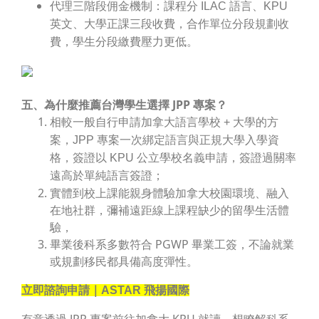
代理三階段佣金機制
：課程分 ILAC 語言、KPU
英文、大學正課三段收費，合作單位分段規劃收
費，學生分段繳費壓力更低。
五、為什麼推薦台灣學生選擇 JPP 專案？
相較一般自行申請加拿大語言學校 + 大學的方
案，JPP 專案一次綁定語言與正規大學入學資
格，簽證以 KPU 公立學校名義申請，簽證過關率
遠高於單純語言簽證；
實體到校上課能親身體驗加拿大校園環境、融入
在地社群，彌補遠距線上課程缺少的留學生活體
驗，
畢業後科系多數符合 PGWP 畢業工簽，不論就業
或規劃移民都具備高度彈性。
立即諮詢申請｜ASTAR 飛揚國際
有意透過 JPP 專案前往加拿大 KPU 就讀，想瞭解科系