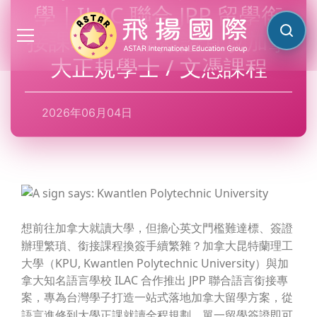
學｜ILAC 聯合 JPP 留學銜
接課程：一張簽證直攻加拿
搜尋網
大正規學士 / 文憑課程
2026年06月04日
想前往加拿大就讀大學，但擔心英文門檻難達標、簽證
加拿大昆特蘭理工
辦理繁瑣、銜接課程換簽手續繁雜？
大學（KPU, Kwantlen Polytechnic University）與加
拿大知名語言學校 ILAC 合作推出 JPP 聯合語言銜接專
案
，專為台灣學子打造一站式落地加拿大留學方案，從
語言進修到大學正課就讀全程規劃，單一留學簽證即可