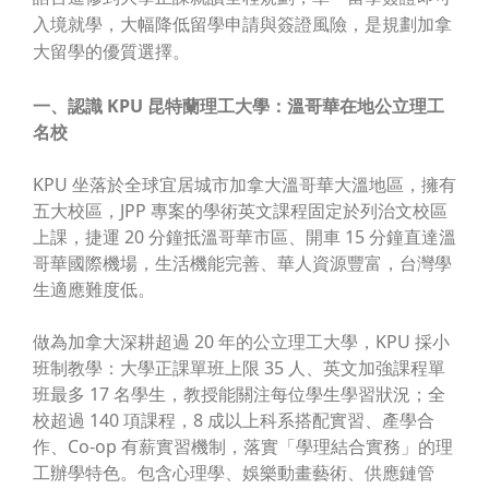
入境就學，大幅降低留學申請與簽證風險，是規劃加拿
大留學的優質選擇。
一、認識 KPU 昆特蘭理工大學：溫哥華在地公立理工
名校
KPU 坐落於全球宜居城市加拿大溫哥華大溫地區，擁有
五大校區，JPP 專案的學術英文課程固定於列治文校區
上課，捷運 20 分鐘抵溫哥華市區、開車 15 分鐘直達溫
哥華國際機場，生活機能完善、華人資源豐富，台灣學
生適應難度低。
做為加拿大深耕超過 20 年的公立理工大學，KPU 採小
班制教學：大學正課單班上限 35 人、英文加強課程單
班最多 17 名學生，教授能關注每位學生學習狀況；全
校超過 140 項課程，8 成以上科系搭配實習、產學合
作、Co-op 有薪實習機制，落實「學理結合實務」的理
工辦學特色。包含心理學、娛樂動畫藝術、供應鏈管