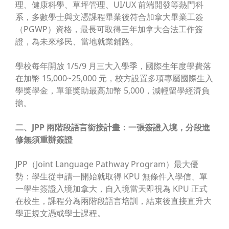
理、健康科學、草坪管理、UI/UX 前端開發等熱門科
系，多數學士與文憑課程畢業後符合加拿大畢業工簽
（PGWP）資格，最長可取得三年加拿大合法工作簽
證，為未來移民、當地就業鋪路。
學校每年開放 1/5/9 月三大入學季，國際生年度學費落
在加幣 15,000~25,000 元，校方設置多項專屬國際生入
學獎學金，單筆獎助最高加幣 5,000，減輕留學經濟負
擔。
二、JPP 兩階段語言銜接計畫：一張簽證入境，分段進
修無須重辦簽證
JPP（Joint Language Pathway Program）最大優
勢：
學生從申請一開始就取得 KPU 無條件入學信、單
一學生簽證入境加拿大，自入境當天即視為 KPU 正式
在校生
，課程分為兩階段語言培訓，結束後直接直升大
學正規文憑或學士課程。