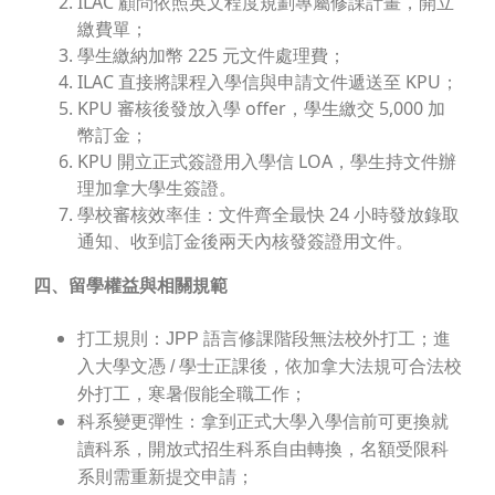
ILAC 顧問依照英文程度規劃專屬修課計畫，開立
繳費單；
學生繳納加幣 225 元文件處理費；
ILAC 直接將課程入學信與申請文件遞送至 KPU；
KPU 審核後發放入學 offer，學生繳交 5,000 加
幣訂金；
KPU 開立正式簽證用入學信 LOA，學生持文件辦
理加拿大學生簽證。
學校審核效率佳：文件齊全最快 24 小時發放錄取
通知、收到訂金後兩天內核發簽證用文件。
四、留學權益與相關規範
打工規則
：JPP 語言修課階段無法校外打工；進
入大學文憑 / 學士正課後，依加拿大法規可合法校
外打工，寒暑假能全職工作；
科系變更彈性
：拿到正式大學入學信前可更換就
讀科系，開放式招生科系自由轉換，名額受限科
系則需重新提交申請；