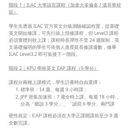
階段 1｜ILAC 大學語言課程（加拿大多倫多 / 溫哥華校
區）
學生先透過 ILAC 官方英文分級測驗確認程度，從基礎
英文開始修課，
可先行線上預修課程，但 Level3 課程
必須實體到校上課
；課程時長彈性不受 24 週限制，英
文基礎偏弱的學生可依個人進度延長修課週數，修畢
ILAC Level3.2 即可銜接下一階段。
階段 2｜KPU 學術英文 EAP 課程（9 學分）
課程分兩種上課模式，學生註冊時自由選擇：
標準班：14 週、每週 9 小時課；
JPP 密集加速班：7 週全時上課、每週 18 小時，
分為「聽說 3 學分」、「讀寫 6 學分」兩門課
硬性規定：
EAP 課程必須在大學正課開課前至少 8 週
全數完課
。