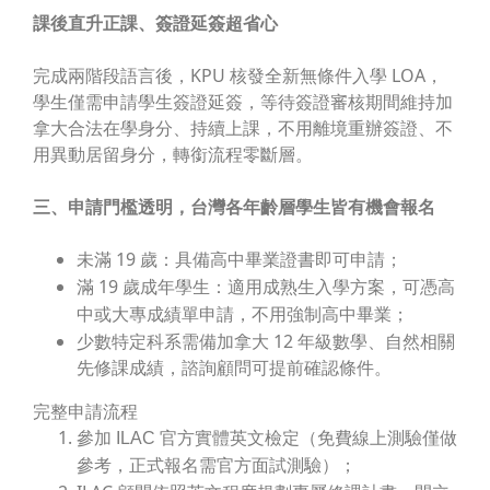
課後直升正課、簽證延簽超省心
完成兩階段語言後，KPU 核發全新無條件入學 LOA，
學生僅需申請
學生簽證延簽
，等待簽證審核期間維持加
拿大合法在學身分、持續上課，不用離境重辦簽證、不
用異動居留身分，轉銜流程零斷層。
三、申請門檻透明，台灣各年齡層學生皆有機會報名
未滿 19 歲
：具備高中畢業證書即可申請；
滿 19 歲成年學生
：適用成熟生入學方案，可憑高
中或大專成績單申請，不用強制高中畢業；
少數特定科系需備加拿大 12 年級數學、自然相關
先修課成績，諮詢顧問可提前確認條件。
完整申請流程
參加 ILAC 官方實體英文檢定（免費線上測驗僅做
參考，正式報名需官方面試測驗）；