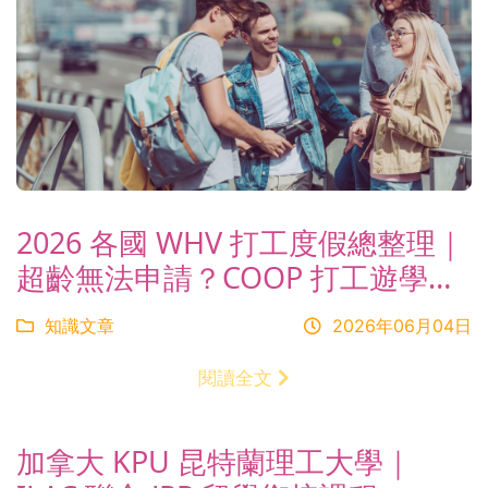
2026 各國 WHV 打工度假總整理｜
超齡無法申請？COOP 打工遊學替
代方案一次看懂
知識文章
2026年06月04日
閱讀全文
加拿大 KPU 昆特蘭理工大學｜