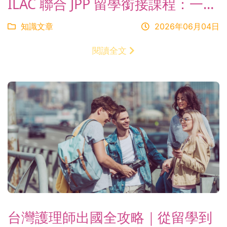
ILAC 聯合 JPP 留學銜接課程：一張
簽證直攻加拿大正規學士 / 文憑課
知識文章
2026年06月04日
程
閱讀全文
台灣護理師出國全攻略｜從留學到